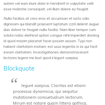
autem vel eum iriure dolor in hendrerit in vulputate velit
esse molestie consequat, vel illum dolore eu feugiat
Nulla facilisis at vero eros et accumsan et iusto odio
dignissim qui blandit praesent luptatum zzril delenit augue
duis dolore te feugait nulla facilisi. Nam liber tempor cum
soluta nobis eleifend option congue nihil imperdiet doming
id quod mazim placerat facer possim assum. Typi non
habent claritatem insitam; est usus legentis in iis qui facit
eorum claritatem. Investigationes demonstraverunt
lectores legere me liust quod ii legunt saepius.
Blockquote
legunt saepius. Claritas est etiam
processus dynamicus, qui sequitur
mutationem consuetudium lectorum.
Mirum est notare quam littera gothica,